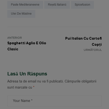
Paste Mediteraneene
Rețetă Italiană
Spicefusion
Ulei De Măsline
ANTERIOR
Pui Italian Cu Cartofi
Spaghetti Aglio E Olio
Copți
Clasic
URMĂTORUL
Lasă Un Răspuns
Adresa ta de email nu va fi publicată.
Câmpurile obligatorii
sunt marcate cu
*