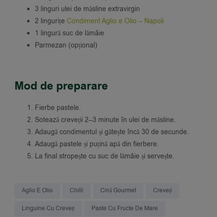
3 linguri ulei de măsline extravirgin
2 lingurițe
Condiment Aglio e Olio – Napoli
1 lingură suc de lămâie
Parmezan (opțional)
Mod de preparare
Fierbe pastele.
Sotează creveții 2–3 minute în ulei de măsline.
Adaugă condimentul și gătește încă 30 de secunde.
Adaugă pastele și puțină apă din fierbere.
La final stropește cu suc de lămâie și servește.
Aglio E Olio
Chilli
Cină Gourmet
Creveți
Linguine Cu Creveți
Paste Cu Fructe De Mare