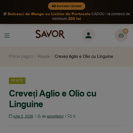
42
borcane rămase
Dulceață de Mango cu Lichior de Portocale
🎁
CADOU
la comenzi de
200 lei
minimum
0
Prima pagină
Rețete
Creveți Aglio e Olio cu Linguine
REȚETE
Creveți Aglio e Olio cu
Linguine
iulie 2, 2026
de
spicefadm
0