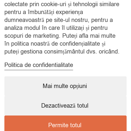
colectate prin cookie-uri și tehnologii similare
Blog
pentru a îmbunătăți experiența
Contact
dumneavoastră pe site-ul nostru, pentru a
analiza modul în care îl utilizați și pentru
CATEGORII
scopuri de marketing. Puteți afla mai multe
în politica noastră de confidențialitate și
Condimente
puteți gestiona consimțământul dvs. oricând.
Mixuri
Ceaiuri
Politica de confidentialitate
Caută
Mai multe opțiuni
Dezactivează totul
Copyright © 2024 SavorShop
.
Toate drepturile rezervate.
Permite totul