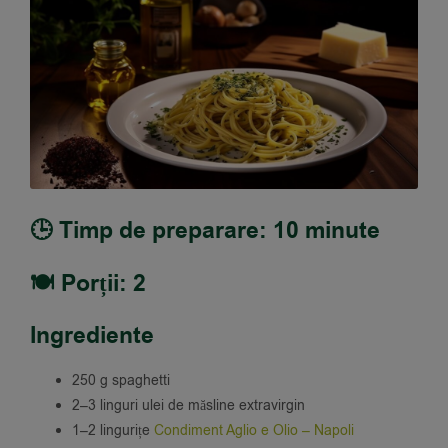
🕒 Timp de preparare: 10 minute
🍽️ Porții: 2
Ingrediente
250 g spaghetti
2–3 linguri ulei de măsline extravirgin
1–2 lingurițe
Condiment Aglio e Olio – Napoli