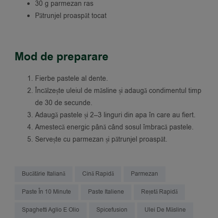
30 g parmezan ras
Pătrunjel proaspăt tocat
Mod de preparare
Fierbe pastele al dente.
Încălzește uleiul de măsline și adaugă condimentul timp
de 30 de secunde.
Adaugă pastele și 2–3 linguri din apa în care au fiert.
Amestecă energic până când sosul îmbracă pastele.
Servește cu parmezan și pătrunjel proaspăt.
Bucătărie Italiană
Cină Rapidă
Parmezan
Paste În 10 Minute
Paste Italiene
Rețetă Rapidă
Spaghetti Aglio E Olio
Spicefusion
Ulei De Măsline