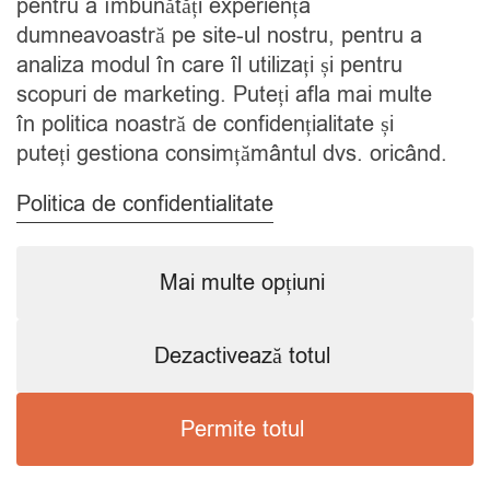
pentru a îmbunătăți experiența
Contact
dumneavoastră pe site-ul nostru, pentru a
analiza modul în care îl utilizați și pentru
CATEGORII
scopuri de marketing. Puteți afla mai multe
în politica noastră de confidențialitate și
Condimente
puteți gestiona consimțământul dvs. oricând.
Mixuri
Ceaiuri
Politica de confidentialitate
Caută
Mai multe opțiuni
Dezactivează totul
Copyright © 2024 SavorShop
.
Toate drepturile rezervate.
Permite totul
Preferințele mele de consimțământ