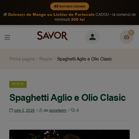
43
borcane rămase
Dulceață de Mango cu Lichior de Portocale
🎁
CADOU
la comenzi de
200 lei
minimum
0
Prima pagină
Rețete
Spaghetti Aglio e Olio Clasic
REȚETE
Spaghetti Aglio e Olio Clasic
iulie 2, 2026
de
spicefadm
0