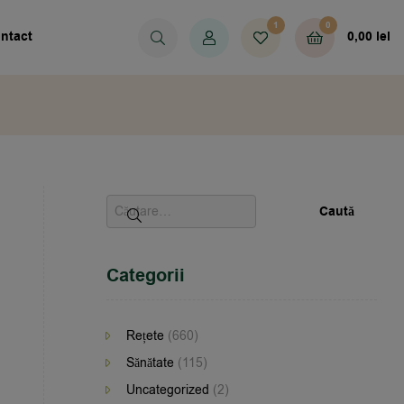
1
0
ntact
0,00
lei
Categorii
Rețete
(660)
Sănătate
(115)
Uncategorized
(2)