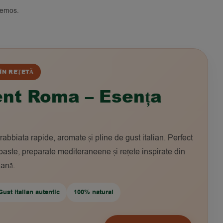
remos.
ÎN REȚETĂ
nt Roma – Esența
abbiata rapide, aromate și pline de gust italian. Perfect
 paste, preparate mediteraneene și rețete inspirate din
iană.
Gust italian autentic
100% natural