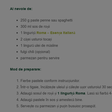
Ai nevoie de:
250 g paste penne sau spaghetti
300 ml sos de roșii
1 linguriță
Roma – Esența Italiană
2 căței usturoi tocați
1 lingură ulei de măsline
fulgi chili (opțional)
parmezan pentru servire
Mod de preparare:
Fierbe pastele conform instrucțiunilor.
Într-o tigaie, încălzește uleiul și călește ușor usturoiul 30 s
Adaugă sosul de roșii și
1 linguriță Roma
. Lasă să fiarbă 
Adaugă pastele în sos și amestecă bine.
Servește cu parmezan și puțin busuioc proaspăt.