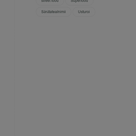
street food
Superfood
SănătateaInimii
Usturoi