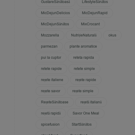
GustareSănătoasă
LifestyleSănătos
MicDejunDelicios
MicDejunRapid
MicDejunSănătos
MixCrocant
Mozzarella
NutrițieNaturală
okus
parmezan
plante aromatice
pui la cuptor
reteta rapida
retete rapide
retete simple
rețete italiene
rețete rapide
rețete savor
rețete simple
RețeteSănătoase
rețetă italiană
rețetă rapidă
Savor One Meal
spicefusion
StartSănătos