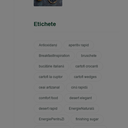
Etichete
Antioxidanți
aperitiv rapid
BreakfastInspiration
bruschete
bucătărie italiană
cartofi crocanti
cartofi la cuptor
cartofi wedges
ceai artizanal
cină rapidă
comfort food
desert elegant
desert rapid
EnergieNaturală
EnergiePentruZi
finishing sugar