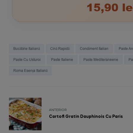
15,90 le
Bucătărie Italiană
Cină Rapidă
Condiment Italian
Paste A
Paste Cu Usturoi
Paste Italiene
Paste Mediteraneene
Pa
Roma Esența Italiană
ANTERIOR
Cartofi Gratin Dauphinois Cu Paris