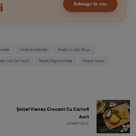
i
Adaugă în coș
romate
Paste Arrabbiata
Paste Cu Sos Roșu
ste Ușor De Făcut
Rețetă Rapidă Paste
Rețete Savor
Șnițel Vienez Crocant Cu Cartofi
Aurii
URMĂTORUL