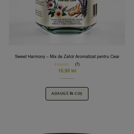
Sweet Harmony – Mix de Zahăr Aromatizat pentru Ceai
(7)
Rated
5.00
10,90
lei
out of 5
ADAUGĂ ÎN COȘ