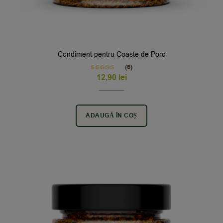
Condiment pentru Coaste de Porc
(6)
Rated
5.00
12,90
lei
out of 5
ADAUGĂ ÎN COȘ