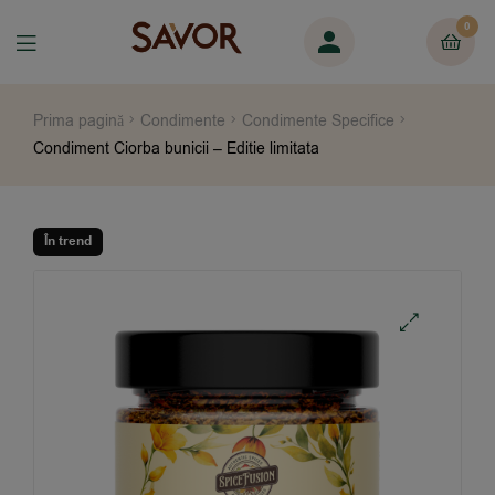
0
Prima pagină
Condimente
Condimente Specifice
Condiment Ciorba bunicii – Editie limitata
În trend
🔍