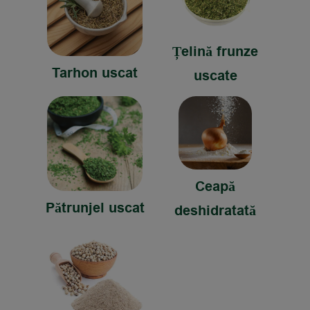
Țelină frunze
Tarhon uscat
uscate
Ceapă
Pătrunjel uscat
deshidratată