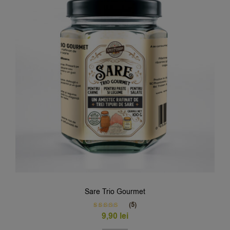
Sare Trio Gourmet
(5)
Rated
5.00
9,90
lei
out of 5