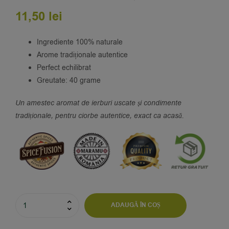
Evaluat la
7
11,50
lei
5.00
din 5 pe
baza a
evaluări de la
clienți
Ingrediente 100% naturale
Arome tradiționale autentice
Perfect echilibrat
Greutate: 40 grame
Un amestec aromat de ierburi uscate și condimente
tradiționale, pentru ciorbe autentice, exact ca acasă.
ADAUGĂ ÎN COȘ