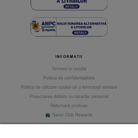
INFORMATII
Termeni si conditii
Politica de confidentialitate
Politica de utilizare cookie-uri și tehnologii similare
Prelucrarea datelor cu caracter personal
Returnare produse
Savor Club Rewards
DESPRE NOI