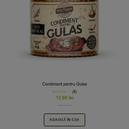
Condiment pentru Gulas
(5)
Rated
5.00
12,90
lei
out of 5
ADAUGĂ ÎN COȘ