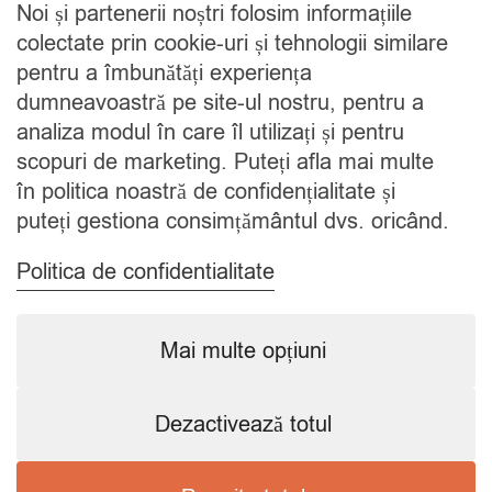
Noi și partenerii noștri folosim informațiile
Cine suntem
colectate prin cookie-uri și tehnologii similare
Blog
pentru a îmbunătăți experiența
Contact
dumneavoastră pe site-ul nostru, pentru a
analiza modul în care îl utilizați și pentru
CATEGORII
scopuri de marketing. Puteți afla mai multe
în politica noastră de confidențialitate și
Condimente
puteți gestiona consimțământul dvs. oricând.
Mixuri
Ceaiuri
Politica de confidentialitate
Caută
Mai multe opțiuni
Dezactivează totul
Copyright © 2024 SavorShop
.
Toate drepturile rezervate.