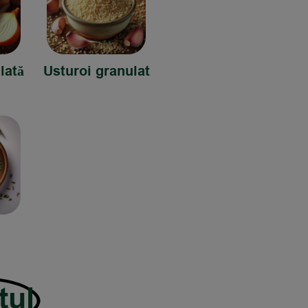
lată
Usturoi granulat
tul