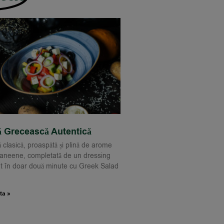
ă Grecească Autentică
 clasică, proaspătă și plină de arome
aneene, completată de un dressing
t în doar două minute cu Greek Salad
ta »