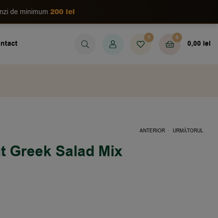
200 lei
enzi de minimum
1
0
ntact
0,00
lei
.
ANTERIOR
URMĂTORUL
 Greek Salad Mix
10,90
12,50
LEI
LEI