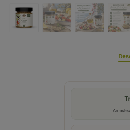
Desc
T
Amesteci