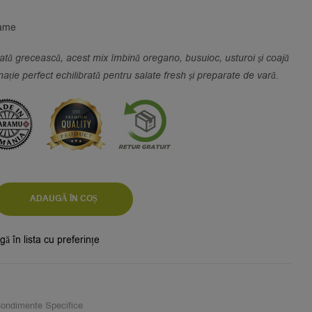
rame
lată grecească, acest mix îmbină oregano, busuioc, usturoi și coajă
ație perfect echilibrată pentru salate fresh și preparate de vară.
ADAUGĂ ÎN COȘ
ă în lista cu preferințe
ondimente Specifice