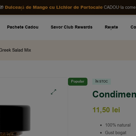
Dulceață de Mango cu Lichior de Portocale
•
🎁
CADOU
la com
Pachete Cadou
Savor Club Rewards
Rețete
Co
Greek Salad Mix
Popular
ÎN STOC
Condiment
🔍
11,50
lei
100% natural
Gust bogat