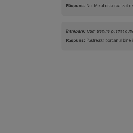
Răspuns:
Nu. Mixul este realizat ex
Întrebare:
Cum trebuie păstrat dup
Răspuns:
Păstrează borcanul bine în