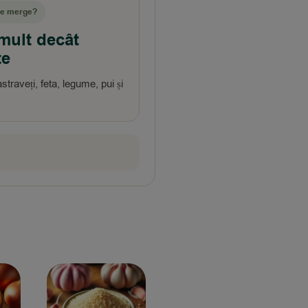
e merge?
mult decât
te
astraveți, feta, legume, pui și