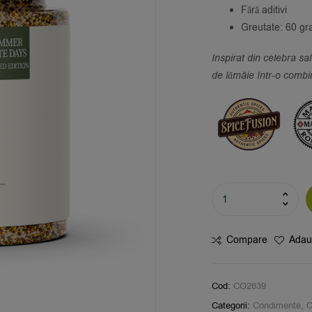
Fără aditivi
Greutate: 60 g
Inspirat din celebra sa
de lămâie într-o combin
Compare
Adaug
Cod:
CO2639
Categorii:
Condimente
,
C