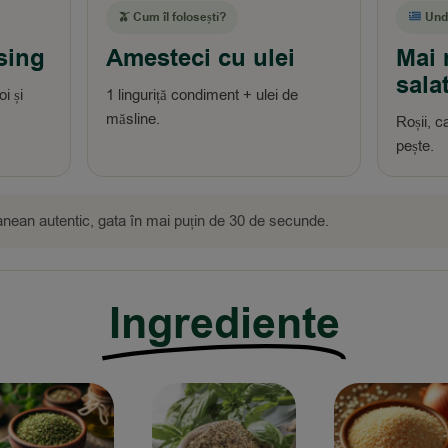
🫒 Cum îl folosești?
Und
sing
Amesteci cu ulei
Mai 
sala
i și
1 linguriță condiment + ulei de
.
măsline.
Roșii, c
pește.
nean autentic, gata în mai puțin de 30 de secunde.
Ingrediente