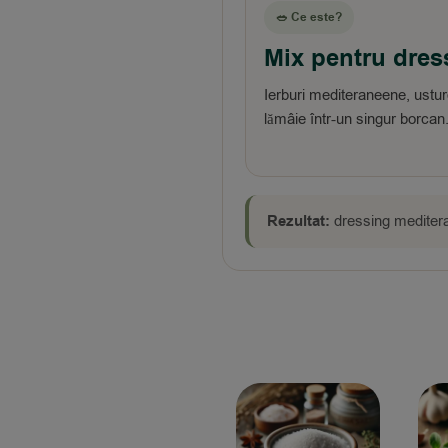
🥗 Ce este?
Mix pentru dres
Ierburi mediteraneene, usturo
lămâie într-un singur borcan
Rezultat:
dressing meditera