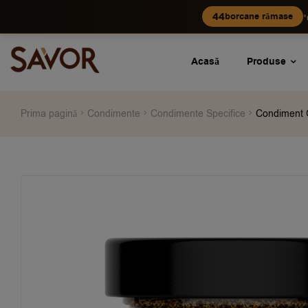
•
44
borcane rămase
Acasă
Produse
Prima pagină
Condimente
Condimente Specifice
Condiment 