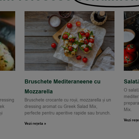
Bruschete Mediteraneene cu
Salat
O salată
Mozzarella
mediter
dressing
Bruschete crocante cu roșii, mozzarella și un
prepara
eek
dressing aromat cu Greek Salad Mix,
Mix.
și
perfecte pentru aperitive rapide sau brunch.
Vezi rețe
Vezi rețeta »