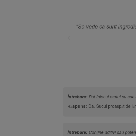
ii cu mozzarella, salate
"Se vede că sunt ingredie
Întrebare:
Pot înlocui oțetul cu suc
Răspuns:
Da. Sucul proaspăt de lăm
Întrebare:
Conține aditivi sau poten