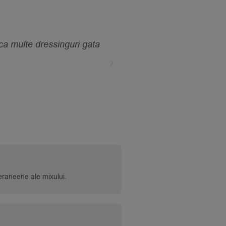
 ca multe dressinguri gata
"În sfârșit pot face aca
teraneene ale mixului.