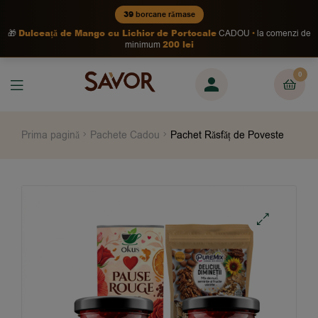
39
borcane rămase
Dulceață de Mango cu Lichior de Portocale
🎁
CADOU
la comenzi de
200 lei
minimum
0
Prima pagină
Pachete Cadou
Pachet Răsfăț de Poveste
🔍