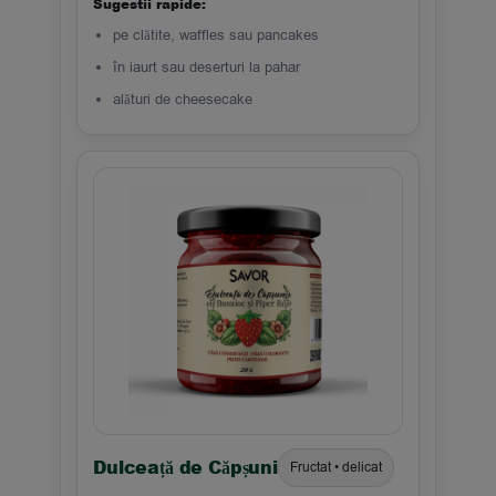
Sugestii rapide:
pe clătite, waffles sau pancakes
în iaurt sau deserturi la pahar
alături de cheesecake
Dulceață de Căpșuni
Fructat • delicat