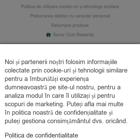
Politica de utilizare cookie-uri și tehnologii similare
Prelucrarea datelor cu caracter personal
Returnare produse
Savor Club Rewards
DESPRE NOI
Noi și partenerii noștri folosim informațiile
Cine suntem
colectate prin cookie-uri și tehnologii similare
Blog
pentru a îmbunătăți experiența
Contact
dumneavoastră pe site-ul nostru, pentru a
analiza modul în care îl utilizați și pentru
CATEGORII
scopuri de marketing. Puteți afla mai multe
în politica noastră de confidențialitate și
Condimente
puteți gestiona consimțământul dvs. oricând.
Mixuri
Ceaiuri
Politica de confidentialitate