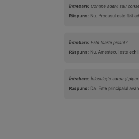
Întrebare:
Conține aditivi sau cons
Răspuns:
Nu. Produsul este fără adit
Întrebare:
Este foarte picant?
Răspuns:
Nu. Amestecul este echilib
Întrebare:
Înlocuiește sarea și piper
Răspuns:
Da. Este principalul avant