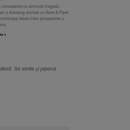
 consistentă cu antricotă fragedă,
n și dressing aromat cu Sare & Piper
ombinația ideală între prospețime și
ens.
ta »
ient. Se simte și piperul
„Îl folosesc pe ouă, car