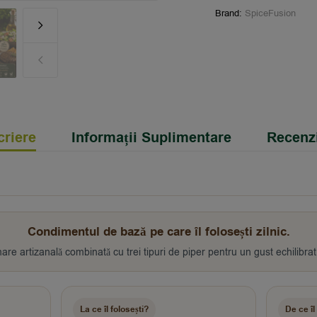
Brand:
SpiceFusion
riere
Informații Suplimentare
Recenzi
Condimentul de bază pe care îl folosești zilnic.
re artizanală combinată cu trei tipuri de piper pentru un gust echilibrat
La ce îl folosești?
De ce îl