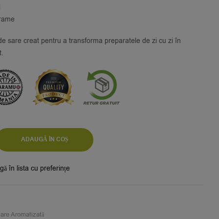
l
grame
sare creat pentru a transforma preparatele de zi cu zi în
t.
ADAUGĂ ÎN COȘ
ă în lista cu preferințe
are Aromatizată