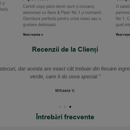
 și
Cartofi copți până devin aurii și crocanți,
O salată
fectă
asezonați cu Sare & Piper No.1 și rozmarin.
parmeza
Garnitura perfectă pentru orice masă sau o
No.1. C
gustare delicioasă.
gust int
Vezi rețeta »
Vezi rețe
Recenzii de la Clienți
ecuri, dar acesta are exact cât trebuie din fiecare ingred
verde, care îi dă ceva special.”
Mihaela V.
Întrebări frecvente