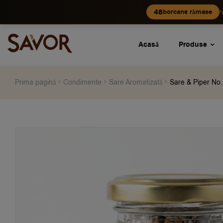
•
48
borcane rămase
Acasă
Produse
Prima pagină
Condimente
Sare Aromatizată
Sare & Piper No