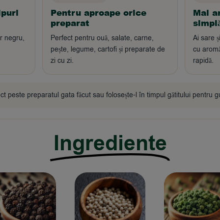
ipuri
Pentru aproape orice
Mai a
preparat
simpl
r negru,
Perfect pentru ouă, salate, carne,
Ai sare ș
pește, legume, cartofi și preparate de
cu aromă
zi cu zi.
rapidă.
t peste preparatul gata făcut sau folosește-l în timpul gătitului pentru gu
Ingrediente