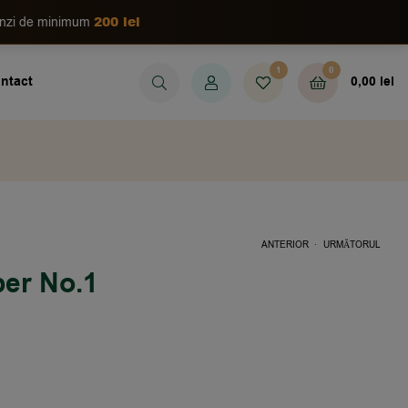
200 lei
enzi de minimum
1
0
ntact
0,00
lei
.
ANTERIOR
URMĂTORUL
per No.1
16,90
13,50
LEI
LEI