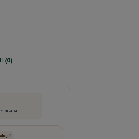
i (0)
 și aromat.
 alegi?