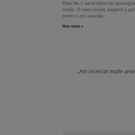
Piper No.1, servit alături de sparanghel
lămâie. O rețetă simplă, elegantă și per
pentru o cină specială.
Vezi rețeta »
losesc. Simplu și foarte
„Am încercat multe amest