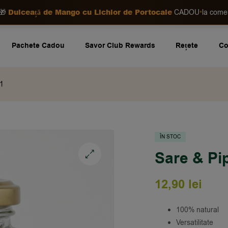
Dulceață de Mango cu Lichior de Portocale
•
🎁
CADOU
la com
Pachete Cadou
Savor Club Rewards
Rețete
Co
.1
ÎN STOC
Sare & Pi
🔍
12,90
lei
100% natural
Versatilitate