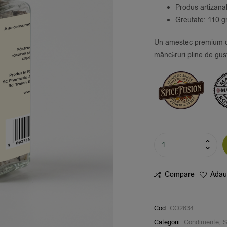
Produs artizana
Greutate: 110 
Un amestec premium de 
mâncăruri pline de gus
Compare
Adaug
Cod:
CO2634
Categorii:
Condimente
,
S