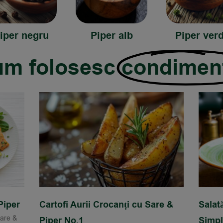
iper negru
Piper alb
Piper ver
m folosesc
condimen
Piper
Cartofi Aurii Crocanți cu Sare &
Salat
Sare &
Piper No.1
Simp