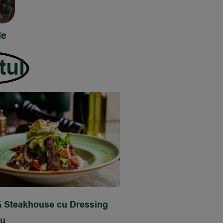
de
tul
ă Steakhouse cu Dressing
lu