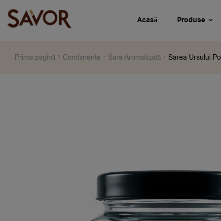
Acasă
Produse
Prima pagină
Condimente
Sare Aromatizată
Sarea Ursului P