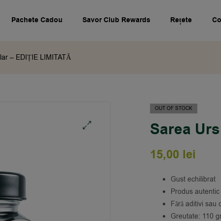
Pachete Cadou
Savor Club Rewards
Rețete
Co
olar – EDIȚIE LIMITATĂ
OUT OF STOCK
Sarea Urs
🔍
15,00
lei
Gust echilibrat
Produs autenti
Fără aditivi sau
Greutate: 110 