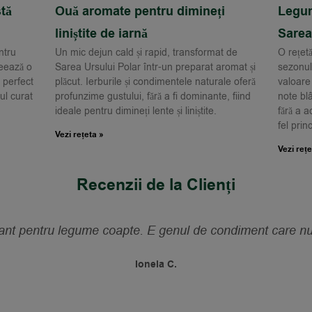
tă
Ouă aromate pentru dimineți
Legum
liniștite de iarnă
Sarea
ntru
Un mic dejun cald și rapid, transformat de
O rețetă
reează o
Sarea Ursului Polar într-un preparat aromat și
sezonul
 perfect
plăcut. Ierburile și condimentele naturale oferă
valoare
ul curat
profunzime gustului, fără a fi dominante, fiind
note blâ
ideale pentru dimineți lente și liniștite.
fără a 
fel prin
Vezi rețeta »
Vezi rețe
Recenzii de la Clienți
ant pentru legume coapte. E genul de condiment care nu
Ionela C.