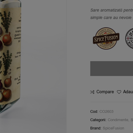
Sare aromatizată pentr
simple care au nevoie 
Compare
Adaug
Cod:
CO2603
Categorii:
Condimente
,
S
Brand:
SpiceFusion