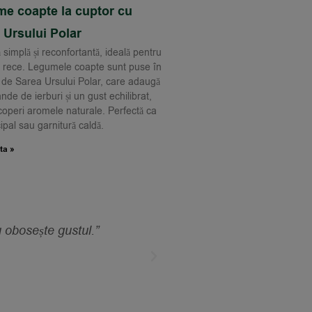
e coapte la cuptor cu
 Ursului Polar
 simplă și reconfortantă, ideală pentru
 rece. Legumele coapte sunt puse în
 de Sarea Ursului Polar, care adaugă
nde de ierburi și un gust echilibrat,
acoperi aromele naturale. Perfectă ca
cipal sau garnitură caldă.
ta »
 obosește gustul.”
„Nu credeam că o simplă