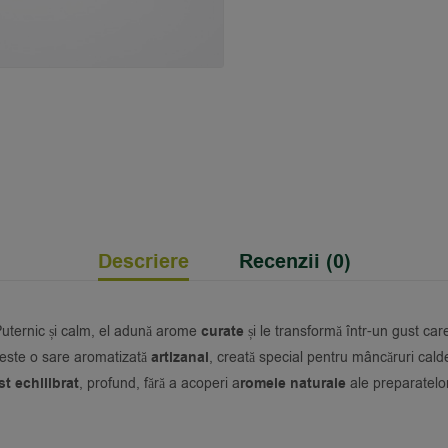
Descriere
Recenzii (0)
. Puternic și calm, el adună arome
curate
și le transformă într-un gust car
r este o sare aromatizată
artizanal
, creată special pentru mâncăruri cald
t echilibrat
, profund, fără a acoperi a
romele naturale
ale preparatelo