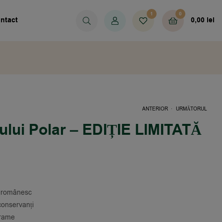
1
0
ntact
0,00
lei
.
ANTERIOR
URMĂTORUL
ului Polar – EDIȚIE LIMITATĂ
13,90
12,50
LEI
LEI
c românesc
 conservanți
grame