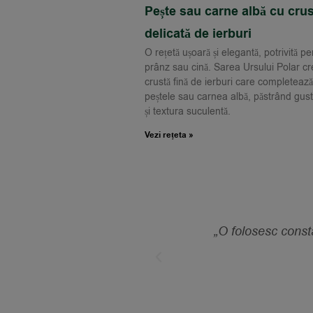
Pește sau carne albă cu crus
delicată de ierburi
O rețetă ușoară și elegantă, potrivită pe
prânz sau cină. Sarea Ursului Polar c
crustă fină de ierburi care completează
peștele sau carnea albă, păstrând gust
și textura suculentă.
Vezi rețeta »
rat, exact cum îmi place.”
„O folosesc const