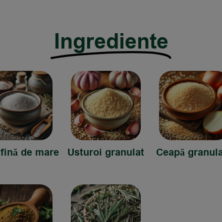
Ingrediente
 fină de mare
Usturoi granulat
Ceapă granula