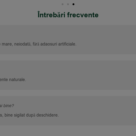
Întrebări frecvente
mare, neiodată, fără adaosuri artificiale.
nte naturale.
i bine?
os, bine sigilat după deschidere.