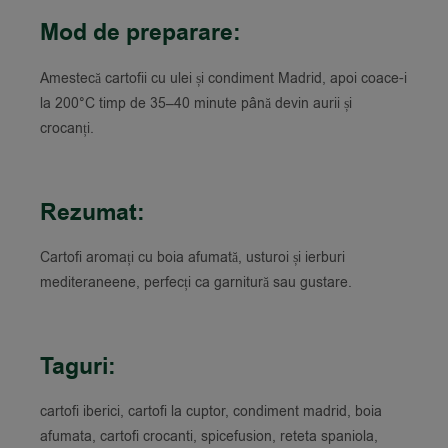
Mod de preparare:
Amestecă cartofii cu ulei și condiment Madrid, apoi coace-i
la 200°C timp de 35–40 minute până devin aurii și
crocanți.
Rezumat:
Cartofi aromați cu boia afumată, usturoi și ierburi
mediteraneene, perfecți ca garnitură sau gustare.
Taguri:
cartofi iberici, cartofi la cuptor, condiment madrid, boia
afumata, cartofi crocanti, spicefusion, reteta spaniola,