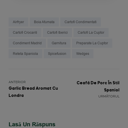
Airfryer
Boia Afumata
Cartofi Condimentati
Cartofi Crocanti
Cartofi Iberici
Cartofi La Cuptor
Condiment Madrid
Garnitura
Preparate La Cuptor
Reteta Spaniola
Spicefusion
Wedges
ANTERIOR
Ceafă De Porc În Stil
Garlic Bread Aromat Cu
Spaniol
Londra
URMĂTORUL
Lasă Un Răspuns