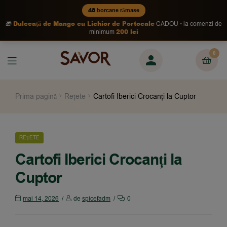
48
borcane rămase
Dulceață de Mango cu Lichior de Portocale
🎁
CADOU
la comenzi de
200 lei
minimum
0
Prima pagină
Rețete
Cartofi Iberici Crocanți la Cuptor
REȚETE
Cartofi Iberici Crocanți la
Cuptor
mai 14, 2026
de
spicefadm
0