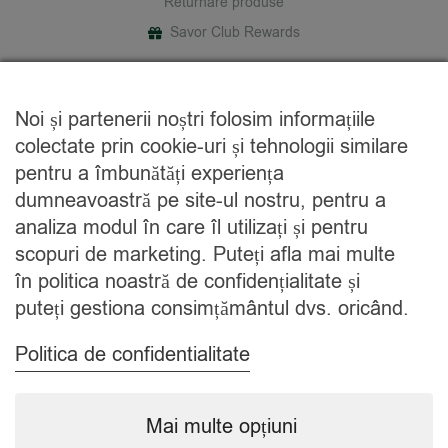
Returnare produse
Savor Club Rewards
DESPRE NOI
Noi și partenerii noștri folosim informațiile
Cine suntem
colectate prin cookie-uri și tehnologii similare
Blog
pentru a îmbunătăți experiența
Contact
dumneavoastră pe site-ul nostru, pentru a
analiza modul în care îl utilizați și pentru
CATEGORII
scopuri de marketing. Puteți afla mai multe
în politica noastră de confidențialitate și
Condimente
puteți gestiona consimțământul dvs. oricând.
Mixuri
Ceaiuri
Politica de confidentialitate
Caută
Mai multe opțiuni