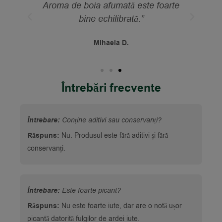
rte
schimbat complet gustul. Foarte
aromat și echilibrat.”
Adriana M.
Întrebări frecvente
Întrebare:
Conține aditivi sau conservanți?
Răspuns:
Nu. Produsul este fără aditivi și fără
conservanți.
Întrebare:
Este foarte picant?
Răspuns:
Nu este foarte iute, dar are o notă ușor
picantă datorită fulgilor de ardei iute.