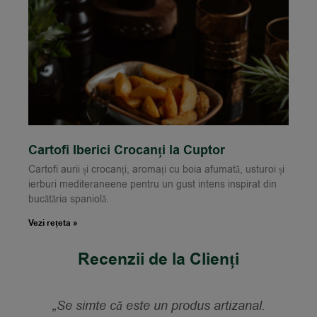
Cartofi Iberici Crocanți la Cuptor
Cartofi aurii și crocanți, aromați cu boia afumată, usturoi și
ierburi mediteraneene pentru un gust intens inspirat din
bucătăria spaniolă.
Vezi rețeta »
Recenzii de la Clienți
nal.
„L-am folosit pentru paella și chiar a