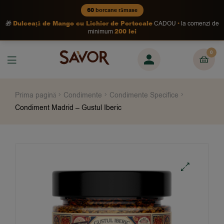
60
borcane rămase
Dulceață de Mango cu Lichior de Portocale
🎁
CADOU
la comenzi de
200 lei
minimum
0
Prima pagină
Condimente
Condimente Specifice
Condiment Madrid – Gustul Iberic
🔍