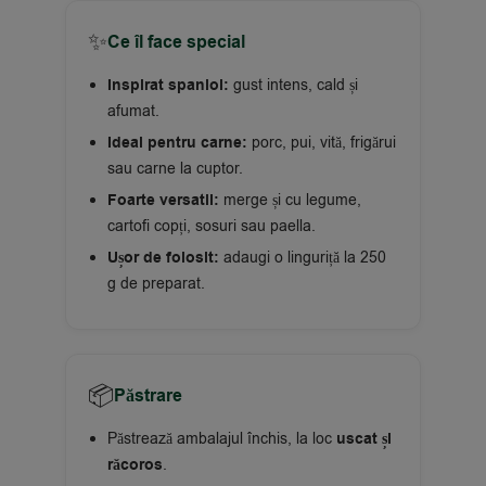
✨
Ce îl face special
Inspirat spaniol:
gust intens, cald și
afumat.
Ideal pentru carne:
porc, pui, vită, frigărui
sau carne la cuptor.
Foarte versatil:
merge și cu legume,
cartofi copți, sosuri sau paella.
Ușor de folosit:
adaugi o linguriță la 250
g de preparat.
📦
Păstrare
Păstrează ambalajul închis, la loc
uscat și
răcoros
.