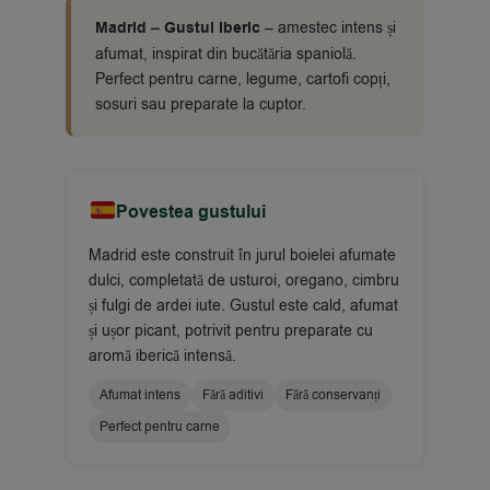
Madrid – Gustul Iberic
– amestec intens și
afumat, inspirat din bucătăria spaniolă.
Perfect pentru carne, legume, cartofi copți,
sosuri sau preparate la cuptor.
Povestea gustului
Madrid este construit în jurul boielei afumate
dulci, completată de usturoi, oregano, cimbru
și fulgi de ardei iute. Gustul este cald, afumat
și ușor picant, potrivit pentru preparate cu
aromă iberică intensă.
Afumat intens
Fără aditivi
Fără conservanți
Perfect pentru carne