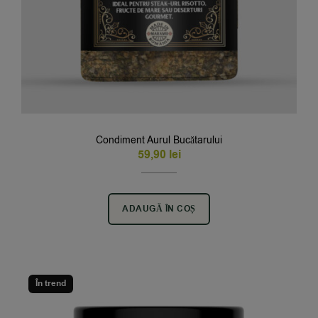
Condiment Aurul Bucătarului
59,90
lei
ADAUGĂ ÎN COȘ
În trend