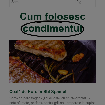
Sare
10 g
Cum folosesc
condimentul
Ceafă de Porc în Stil Spaniol
Ceafă de porc fragedă și suculentă, cu crustă aromată și
note afumate, perfectă pentru grill sau preparate la cuptor.