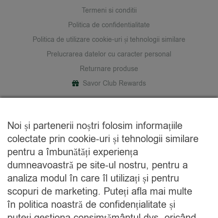
Termeni si conditii
Politica de confidentialitate
Politica de utilizare cookie-uri și tehnologii similare
Prelucrarea datelor cu caracter personal
Returnare produse
Savor Club Rewards
DESPRE NOI
Noi și partenerii noștri folosim informațiile
Cine suntem
colectate prin cookie-uri și tehnologii similare
Blog
pentru a îmbunătăți experiența
Contact
dumneavoastră pe site-ul nostru, pentru a
analiza modul în care îl utilizați și pentru
CATEGORII
scopuri de marketing. Puteți afla mai multe
în politica noastră de confidențialitate și
Condimente
puteți gestiona consimțământul dvs. oricând.