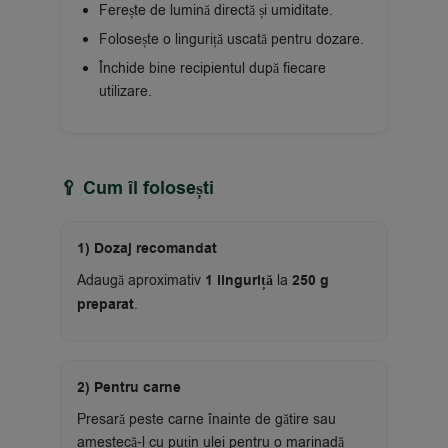
Ferește de lumină directă și umiditate.
Folosește o linguriță uscată pentru dozare.
Închide bine recipientul după fiecare
utilizare.
🥄 Cum îl folosești
1) Dozaj recomandat
Adaugă aproximativ
1 linguriță
la
250 g
preparat
.
2) Pentru carne
Presară peste carne înainte de gătire sau
amestecă-l cu puțin ulei pentru o marinadă