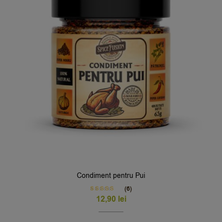
Condiment pentru Pui
(6)
Rated
5.00
12,90
lei
out of 5