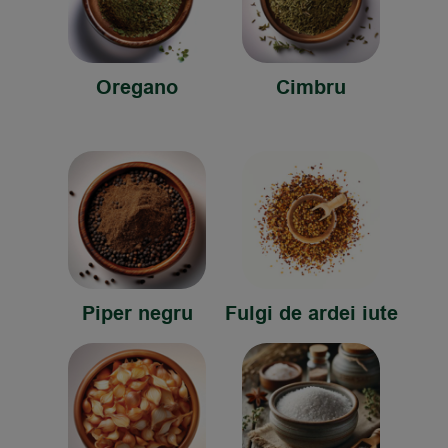
Oregano
Cimbru
Piper negru
Fulgi de ardei iute