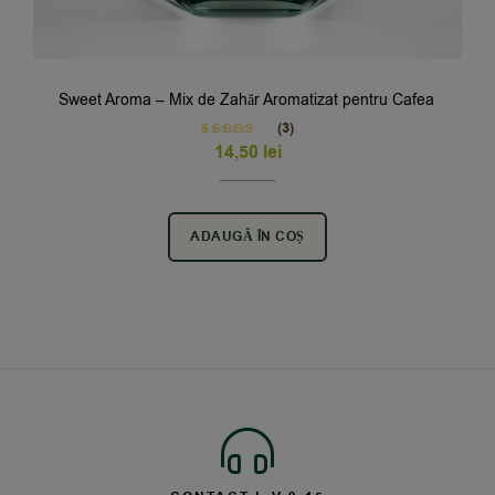
Sweet Aroma – Mix de Zahăr Aromatizat pentru Cafea
(3)
Rated
5.00
14,50
lei
out of 5
ADAUGĂ ÎN COȘ