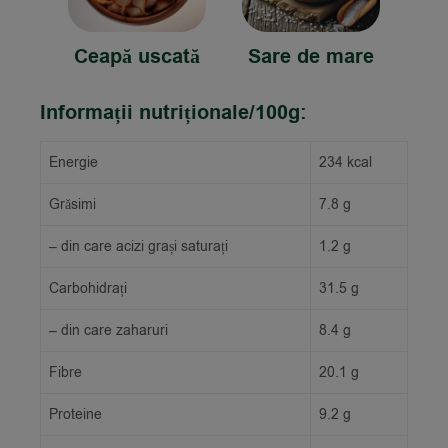
Ceapă uscată
Sare de mare
Informații nutriționale/100g:
Energie
234 kcal
Grăsimi
7.8 g
– din care acizi grași saturați
1.2 g
Carbohidrați
31.5 g
– din care zaharuri
8.4 g
Fibre
20.1 g
Proteine
9.2 g