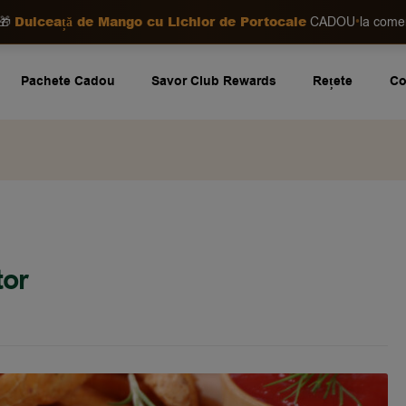
Dulceață de Mango cu Lichior de Portocale
•
🎁
CADOU
la com
Pachete Cadou
Savor Club Rewards
Rețete
Co
tor