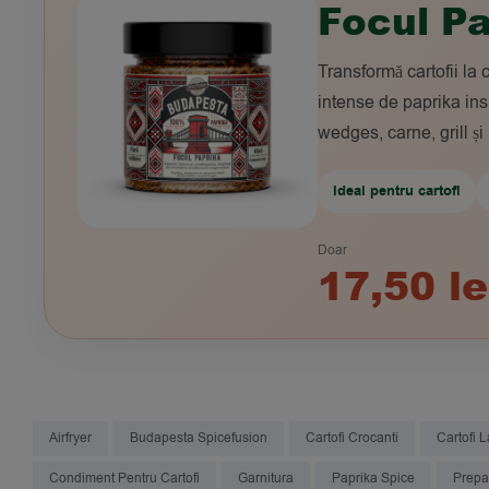
Focul Pa
Transformă cartofii la c
intense de paprika insp
wedges, carne, grill și
Ideal pentru cartofi
Doar
17,50 le
Airfryer
Budapesta Spicefusion
Cartofi Crocanti
Cartofi 
Condiment Pentru Cartofi
Garnitura
Paprika Spice
Prepa