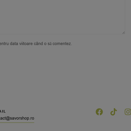
pentru data viitoare când o să comentez.
AIL
tact@savorshop.ro