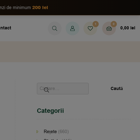
200 lei
enzi de minimum
1
0
ntact
0,00
lei
Categorii
Rețete
(660)