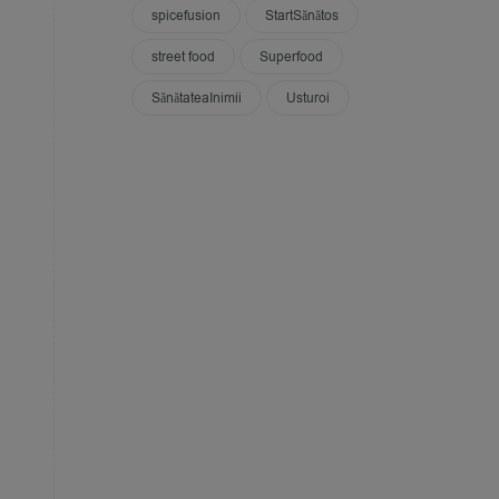
spicefusion
StartSănătos
street food
Superfood
SănătateaInimii
Usturoi