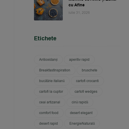
cu Afine
iulie 31, 2026
Etichete
Antioxidanți
aperitiv rapid
BreakfastInspiration
bruschete
bucătărie italiană
cartofi crocanti
cartofi la cuptor
cartofi wedges
ceai artizanal
cină rapidă
comfort food
desert elegant
desert rapid
EnergieNaturală