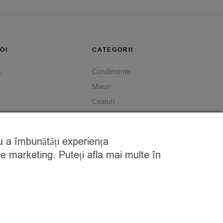
OI
CATEGORII
m
Condimente
Mixuri
Ceaiuri
Caută
tru a îmbunătăți experiența
de marketing. Puteți afla mai multe în