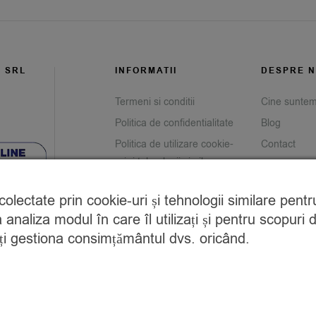
G SRL
INFORMATII
DESPRE N
Termeni si conditii
Cine sunte
Politica de confidentialitate
Blog
Politica de utilizare cookie-
Contact
uri și tehnologii similare
Prelucrarea datelor cu
e colectate prin cookie-uri și tehnologii similare pen
caracter personal
analiza modul în care îl utilizați și pentru scopuri 
Returnare produse
teți gestiona consimțământul dvs. oricând.
Savor Club Rewards