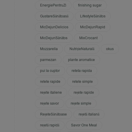
EnergiePentruZi
finishing sugar
GustareSănătoasă
LifestyleSănătos
MicDejunDelicios
MicDejunRapid
MicDejunSănătos
MixCrocant
Mozzarella
NutrițieNaturală
okus
parmezan
plante aromatice
pui la cuptor
reteta rapida
retete rapide
retete simple
rețete italiene
rețete rapide
rețete savor
rețete simple
RețeteSănătoase
rețetă italiană
rețetă rapidă
Savor One Meal