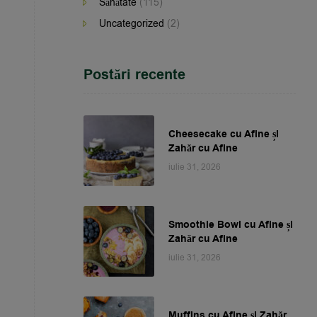
Sănătate
(115)
Uncategorized
(2)
Postări recente
Cheesecake cu Afine și
Zahăr cu Afine
iulie 31, 2026
Smoothie Bowl cu Afine și
Zahăr cu Afine
iulie 31, 2026
Muffins cu Afine și Zahăr