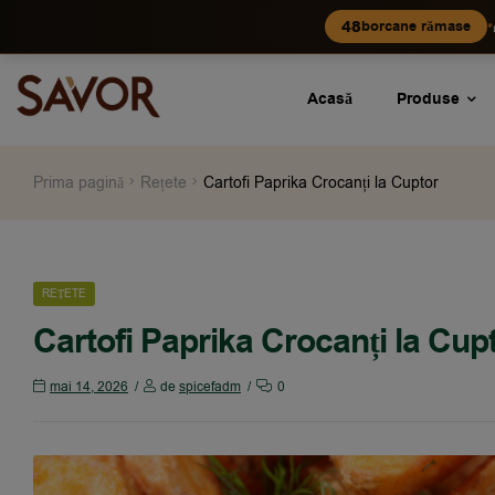
•
48
borcane rămase
Acasă
Produse
Prima pagină
Rețete
Cartofi Paprika Crocanți la Cuptor
REȚETE
Cartofi Paprika Crocanți la Cup
mai 14, 2026
de
spicefadm
0