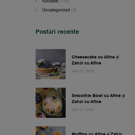
Sănătate
(115)
Uncategorized
(2)
Postări recente
Cheesecake cu Afine și
Zahăr cu Afine
iulie 31, 2026
Smoothie Bowl cu Afine și
Zahăr cu Afine
iulie 31, 2026
Muffins cu Afine și Zahăr