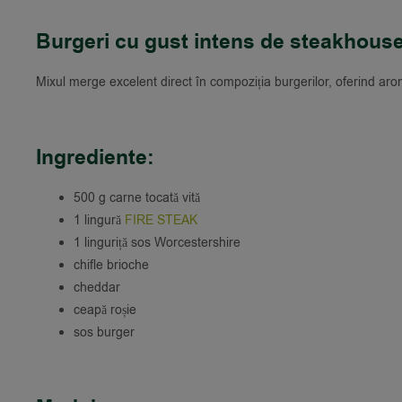
Burgeri cu gust intens de steakhous
Mixul merge excelent direct în compoziția burgerilor, oferind aro
Ingrediente:
500 g carne tocată vită
1 lingură
FIRE STEAK
1 linguriță sos Worcestershire
chifle brioche
cheddar
ceapă roșie
sos burger