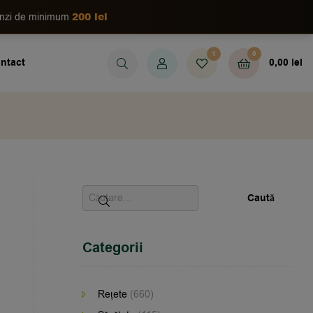
200 lei
enzi de minimum
1
0
ntact
0,00
lei
Categorii
Rețete
(660)