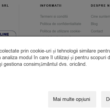
G SRL
INFORMATII
DESPRE N
Termeni si conditii
Cine sunte
Politica de confidentialitate
Blog
Politica de utilizare cookie-
Contact
uri și tehnologii similare
Prelucrarea datelor cu
e colectate prin cookie-uri și tehnologii similare pen
caracter personal
analiza modul în care îl utilizați și pentru scopuri 
Returnare produse
teți gestiona consimțământul dvs. oricând.
Savor Club Rewards
Copyright © 2024 SavorShop
.
Toate drepturile rezervate.
Mai multe opțiuni
D