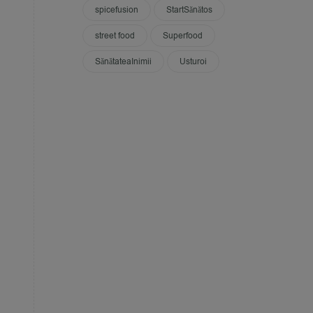
spicefusion
StartSănătos
street food
Superfood
SănătateaInimii
Usturoi