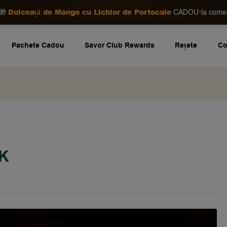
Dulceață de Mango cu Lichior de Portocale
•
🎁
CADOU
la com
Pachete Cadou
Savor Club Rewards
Rețete
Co
AK