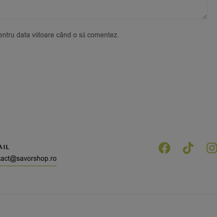
pentru data viitoare când o să comentez.
AIL
tact@savorshop.ro