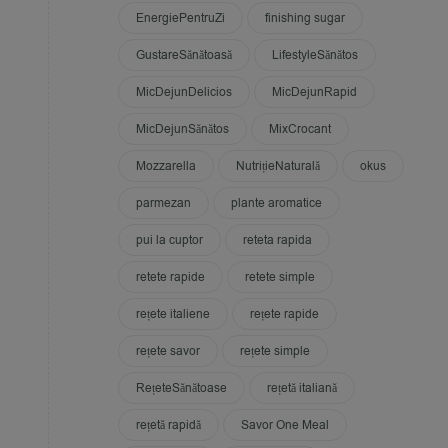
EnergiePentruZi
finishing sugar
GustareSănătoasă
LifestyleSănătos
MicDejunDelicios
MicDejunRapid
MicDejunSănătos
MixCrocant
Mozzarella
NutrițieNaturală
okus
parmezan
plante aromatice
pui la cuptor
reteta rapida
retete rapide
retete simple
rețete italiene
rețete rapide
rețete savor
rețete simple
RețeteSănătoase
rețetă italiană
rețetă rapidă
Savor One Meal