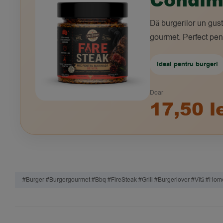
Dă burgerilor un gust
gourmet. Perfect pent
Ideal pentru burgeri
Doar
17,50 l
#burger #burgergourmet #bbq #FireSteak #grill #burgerlover #vită #h