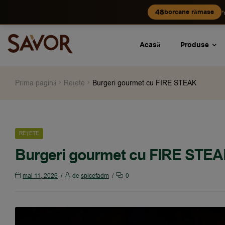
•
48
borcane rămase
Acasă
Produse
Prima pagină
Rețete
Burgeri gourmet cu FIRE STEAK
REȚETE
Burgeri gourmet cu FIRE STE
mai 11, 2026
de
spicefadm
0