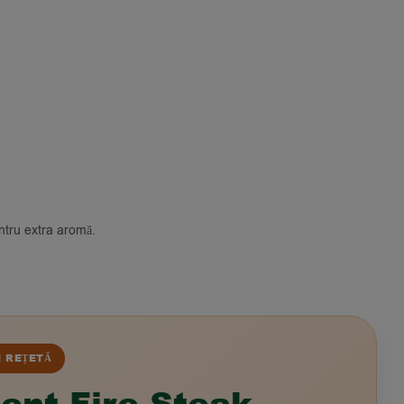
ntru extra aromă.
N REȚETĂ
ent Fire Steak