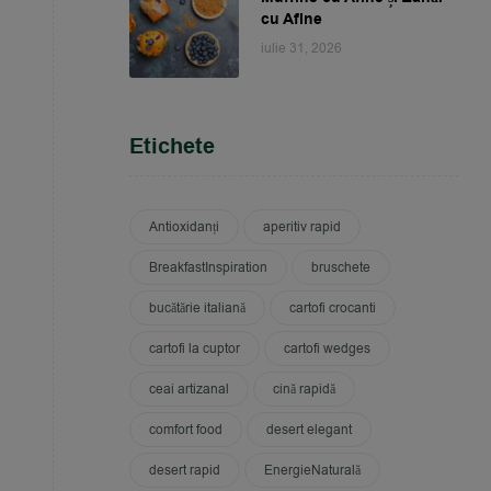
cu Afine
iulie 31, 2026
Etichete
Antioxidanți
aperitiv rapid
BreakfastInspiration
bruschete
bucătărie italiană
cartofi crocanti
cartofi la cuptor
cartofi wedges
ceai artizanal
cină rapidă
comfort food
desert elegant
desert rapid
EnergieNaturală