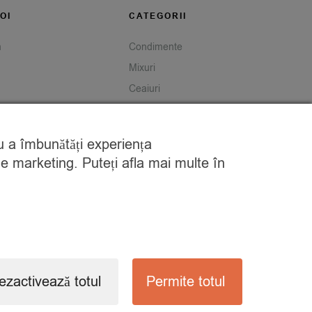
OI
CATEGORII
m
Condimente
Mixuri
Ceaiuri
Caută
tru a îmbunătăți experiența
de marketing. Puteți afla mai multe în
ezactivează totul
Permite totul