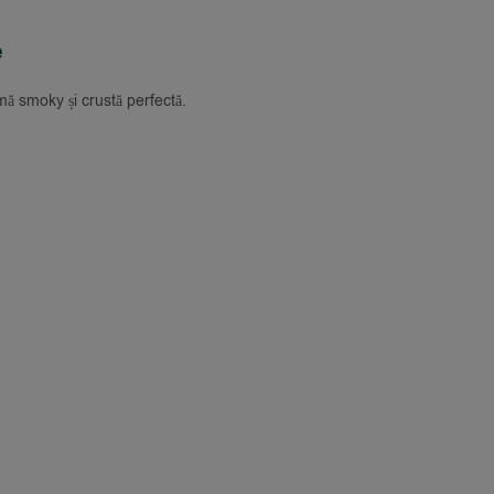
e
mă smoky și crustă perfectă.