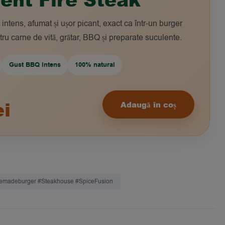
 intens, afumat și ușor picant, exact ca într-un burger
ru carne de vită, grătar, BBQ și preparate suculente.
Gust BBQ intens
100% natural
ei
Adaugă în coș
omemadeburger #steakhouse #SpiceFusion